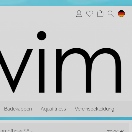
Badekappen
Aquafitness
Vereinsbekleidung
kampfhose S6 -
79,95
€