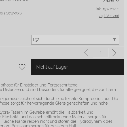
inkl. 19% MwSt.
4 06 2 S6W-XXS
zzgl. Versand
Nicht auf Lager
hose für Einsteiger und Fortgeschrittene.
le Distanzen und sind besonders für alle geeignet, die vor ihrem
eigerhose zeichnet sich durch eine leichte Kompression aus. Die
ose sorgt für hervorragende Gleiteigenschaften und hohe
Lycra-Fasern im Gewebe erhöht die Haltbarkeit und
e Elastizität und das schnelltrocknende Material sorgen für
 Flache Nähte reiben nicht und stören die Hydrodynamik des
er am Beinsaum sorgen für besseren Halt.