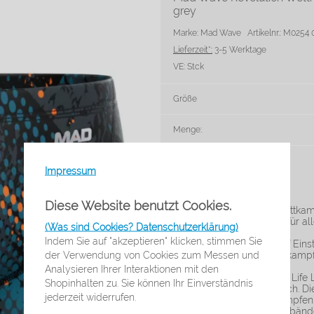
grey
Marke: Mad Wave
Artikelnr.: M025
Lieferzeit*:
3-5 Werktage
VE:
Stck
Größe
Menge:
Auf die Merkliste
Impressum
Diese Website benutzt Cookies.
Mad Wave Revolution Wettkampf
Diese Hosen eignen sich für al
(Was sind Cookies? Datenschutzerklärung)
ersten Wettkampf stehen.
Indem Sie auf "akzeptieren" klicken, stimmen Sie
Die Revolution Wettkampf Einst
der Verwendung von Cookies zum Messen und
Gewebestruktur der Wettkampfh
Geschwindigkeit.
Analysieren Ihrer Interaktionen mit den
Die Verwendung von Xtra Life 
Shopinhalten zu. Sie können Ihr Einverständnis
Chlorbeständigkeit deutlich. Di
jederzeit widerrufen.
Tragekomfort bei Wettkämpfen.
Schwimmers nicht. Silikonbänd