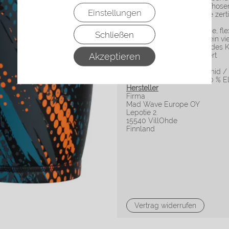
Die Revolution Wettkampfhose
Einstellungen
internationale Wettkämpfe zertifi
Features
::
- Flache Nähte – bequeme, flexi
Schließen
- Leichte Kompression – ein viel
- Silikonbänder oberhalb des K
Akzeptieren
- World Aquatics-zertifiziert
Material
:
Obermaterial: 71 % Polyamid /
Futter: 90 % Polyamid / 10 % E
Hersteller
Firma
Mad Wave Europe OY
Lepotie 2.
15540 VillOhde
Finnland
Vertrag widerrufen