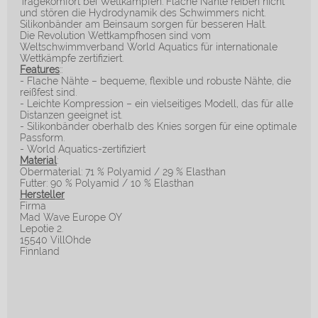
Tragekomfort bei Wettkämpfen. Flache Nähte reiben nicht
und stören die Hydrodynamik des Schwimmers nicht.
Silikonbänder am Beinsaum sorgen für besseren Halt.
Die Revolution Wettkampfhosen sind vom
Weltschwimmverband World Aquatics für internationale
Wettkämpfe zertifiziert.
Features
::
- Flache Nähte – bequeme, flexible und robuste Nähte, die
reißfest sind.
- Leichte Kompression – ein vielseitiges Modell, das für alle
Distanzen geeignet ist.
- Silikonbänder oberhalb des Knies sorgen für eine optimale
Passform.
- World Aquatics-zertifiziert
Material
:
Obermaterial: 71 % Polyamid / 29 % Elasthan
Futter: 90 % Polyamid / 10 % Elasthan
Hersteller
Firma
Mad Wave Europe OY
Lepotie 2.
15540 VillOhde
Finnland