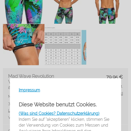
Mad Wave Revolution
79,95
€
Wettkampfhose S5 - crazy
azure
inkl. 19% MwSt.
Impressum
zzgl. Versand
Marke: Mad Wave
Artikelnr.: M0254 05
Diese Website benutzt Cookies.
3 S5W-XS
Lieferzeit*:
3-5 Werktage
(Was sind Cookies? Datenschutzerklärung)
VE:
Stck
Indem Sie auf "akzeptieren" klicken, stimmen Sie
der Verwendung von Cookies zum Messen und
Analysieren Ihrer Interaktionen mit den