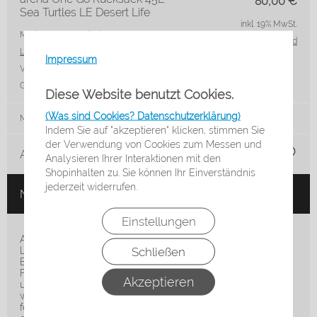
80,00
€
Sea Turtles LE Desert Life
inkl. 19% MwSt.
Marke: Arena
Artikelnr.: 010232-908
zzgl. Versand
Lieferzeit*:
3-5 Werktage
Impressum
VE:
Stck
Größe:
45 l
Diese Website benutzt Cookies.
(Was sind Cookies? Datenschutzerklärung)
Menge:
Indem Sie auf "akzeptieren" klicken, stimmen Sie
der Verwendung von Cookies zum Messen und
Auf die Merkliste
Analysieren Ihrer Interaktionen mit den
Shopinhalten zu. Sie können Ihr Einverständnis
jederzeit widerrufen.
Nicht auf Lager
Einstellungen
Arena Sea Turtles One Go Rucksack Limited Edition mit 45
Schließen
Litern Fassungsvermögen.
Bedruckt mit den bunten Wasserbewohnern in leuchtenden
Farben und mit schwarzen Details versehen, ist er dein
Akzeptieren
ultimativer Begleiter fürs Schwimmen. Aus
wasserabweisendem Material gefertigt und mit
feuchtigkeitskontrollierenden Fächern ausgestattet, hält er