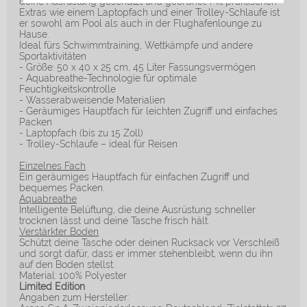
deine Ausrüstung geschützt und geordnet. Mit praktischen
Extras wie einem Laptopfach und einer Trolley-Schlaufe ist
er sowohl am Pool als auch in der Flughafenlounge zu
Hause.
Ideal fürs Schwimmtraining, Wettkämpfe und andere
Sportaktivitäten
- Größe: 50 x 40 x 25 cm, 45 Liter Fassungsvermögen
- Aquabreathe-Technologie für optimale
Feuchtigkeitskontrolle
- Wasserabweisende Materialien
- Geräumiges Hauptfach für leichten Zugriff und einfaches
Packen
- Laptopfach (bis zu 15 Zoll)
- Trolley-Schlaufe – ideal für Reisen
Einzelnes Fach
Ein geräumiges Hauptfach für einfachen Zugriff und
bequemes Packen.
Aquabreathe
Intelligente Belüftung, die deine Ausrüstung schneller
trocknen lässt und deine Tasche frisch hält.
Verstärkter Boden
Schützt deine Tasche oder deinen Rucksack vor Verschleiß
und sorgt dafür, dass er immer stehenbleibt, wenn du ihn
auf den Boden stellst.
Material: 100% Polyester
Limited Edition
Angaben zum Hersteller: