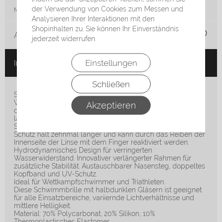
der Verwendung von Cookies zum Messen und
Menge:
Analysieren Ihrer Interaktionen mit den
Shopinhalten zu. Sie können Ihr Einverständnis
Auf die Merkliste
jederzeit widerrufen.
Einstellungen
In den Warenkorb
Schließen
Schnell und stylisch: Die äußerst bequeme Cobra
Wettkampf Schwimmbrille mit verspiegelten Gläsern und
Akzeptieren
der revolutionären Swipe Anti-Fog-Beschichtung für
langfristig klare Sicht..
Swipe: der beste Schutz vor Beschlagen der Gläser. Der
Schutz hält zehnmal länger und kann durch das Reiben der
Innenseite der Linse mit dem Finger reaktiviert werden.
Hydrodynamisches Design für verringerten
Wasserwiderstand. Innovativer verlängerter Rahmen für
zusätzliche Stabilität. Austauschbarer Nasensteg, doppeltes
Kopfband und UV-Schutz.
Ideal für Wettkampfschwimmer und Triathleten.
Diese Schwimmbrille mit halbdunklen Gläsern ist geeignet
für alle Einsatzbereiche, variiernde Lichtverhältnisse und
mittlere Helligkeit.
Material: 70% Polycarbonat, 20% Silikon, 10%
Thermoplastisches Elastomer