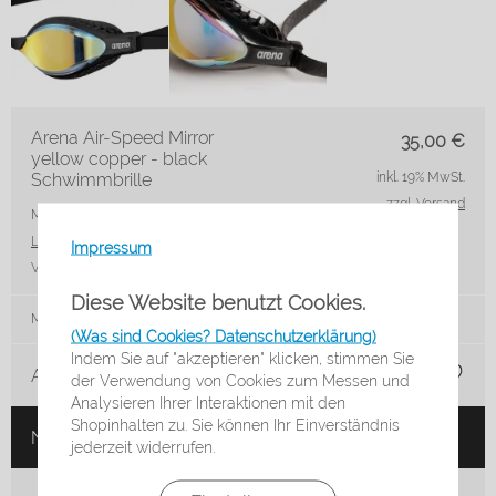
Arena Air-Speed Mirror
35,00
€
yellow copper - black
Schwimmbrille
inkl. 19% MwSt.
zzgl. Versand
Marke: arena
Artikelnr.: 003151-200
Lieferzeit*:
3-5 Werktage
Impressum
VE:
Stck
Diese Website benutzt Cookies.
Menge:
(Was sind Cookies? Datenschutzerklärung)
Indem Sie auf "akzeptieren" klicken, stimmen Sie
Auf die Merkliste
der Verwendung von Cookies zum Messen und
Analysieren Ihrer Interaktionen mit den
Shopinhalten zu. Sie können Ihr Einverständnis
Nicht auf Lager
jederzeit widerrufen.