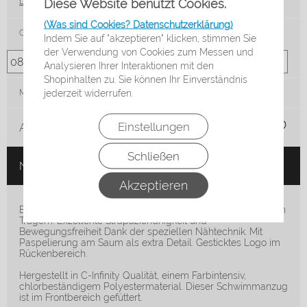
Diese Website benutzt Cookies.
Lieferzeit*:
3 Werktage
(Was sind Cookies? Datenschutzerklärung)
Größe
Indem Sie auf "akzeptieren" klicken, stimmen Sie
der Verwendung von Cookies zum Messen und
Analysieren Ihrer Interaktionen mit den
Shopinhalten zu. Sie können Ihr Einverständnis
jederzeit widerrufen.
Menge:
Einstellungen
Auf die Merkliste
Schließen
Nicht auf Lager
Akzeptieren
Einteiler mit Diamond Back Rückenausschnitt und schmalen
Trägern. Exzellente Strapazierfähigkeit und
Bewegungsfreiheit Dank der speziellen Nähtechnik. Mit
Paspelierung am Saum als extra Detail. Gesticktes Logo im
Rückenbereich.
Hergestellt in C-Infinity Qualität, einem Farbintensiv,
chlorbeständigem Polyestermaterial. Dieser Schwimmanzug
ist im Frontbereich gefüttert.