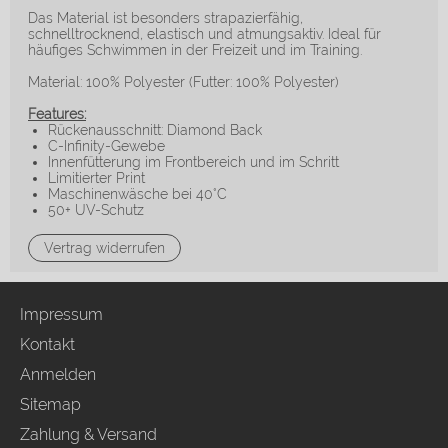
Das Material ist besonders strapazierfähig,
schnelltrocknend, elastisch und atmungsaktiv. Ideal für
häufiges Schwimmen in der Freizeit und im Training.
Material: 100% Polyester (Futter: 100% Polyester)
Features:
Rückenausschnitt: Diamond Back
C-Infinity-Gewebe
Innenfütterung im Frontbereich und im Schritt
Limitierter Print
Maschinenwäsche bei 40°C
50+ UV-Schutz
Vertrag widerrufen
Impressum
Kontakt
Anmelden
Sitemap
Zahlung & Versand