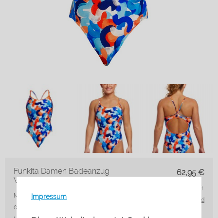
Funkita Damen Badeanzug
62,95
€
Wet Paint Diamond Back
inkl. 19% MwSt.
Impressum
Marke: Funkita
Artikelnr.: FS11L71612-
zzgl. Versand
08