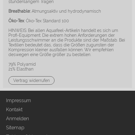
stundenlangem Tragen
Breathable:
Atmungsaktiv und hydrodynamisch
Öko-Tex
: Öko-Tex Standard 100
HINWEIS: Bei allen Aquafeel-Artikeln handelt es sich um
Profi-Equipment. Die extrem hohen Anforderungen der
Leistungsschwimmer an die Produkte sind der Maßstab. Bei
Textilien bedeutet das, dass die Größen zugunsten der
Kompression kleiner ausfallen können. Wir empfehlen
deswegen eine Größe größer zu bestellen.
79% Polyamid
21% Elasthan
Vertrag widerrufen
Impressum
Kontakt
Anmelden
Sitemap