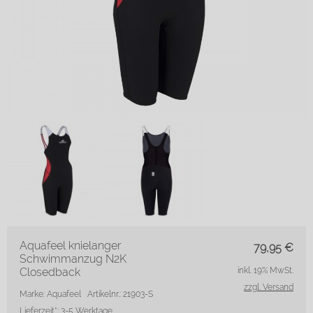
Aquafeel knielanger
79,95
€
Schwimmanzug N2K
Closedback
inkl. 19% MwSt.
zzgl. Versand
Marke: Aquafeel
Artikelnr.: 21903-S
Lieferzeit*:
3-5 Werktage