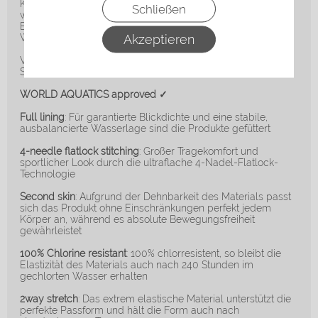
Kompression und passt sich der Ergonomie an, somit
Schließen
werden Schwimmerin und Anzug eins. Wähle diesen
Einteiler im Colourblock-Design für deinen nächsten
Akzeptieren
Wettkämpfe und Trainings!
V-Träger
Silicone Tapes
WORLD AQUATICS approved ✓
Full lining
: Für garantierte Blickdichte und eine stabile,
ausbalancierte Wasserlage sind die Produkte gefüttert
4-needle flatlock stitching
: Großer Tragekomfort und
sportlicher Look durch die ultraflache 4-Nadel-Flatlock-
Technologie
Second skin
: Aufgrund der Dehnbarkeit des Materials passt
sich das Produkt ohne Einschränkungen perfekt jedem
Körper an, während es absolute Bewegungsfreiheit
gewährleistet
100% Chlorine resistant
: 100% chlorresistent, so bleibt die
Elastizität des Materials auch nach 240 Stunden im
gechlorten Wasser erhalten
2way stretch
: Das extrem elastische Material unterstützt die
perfekte Passform und hält die Form auch nach