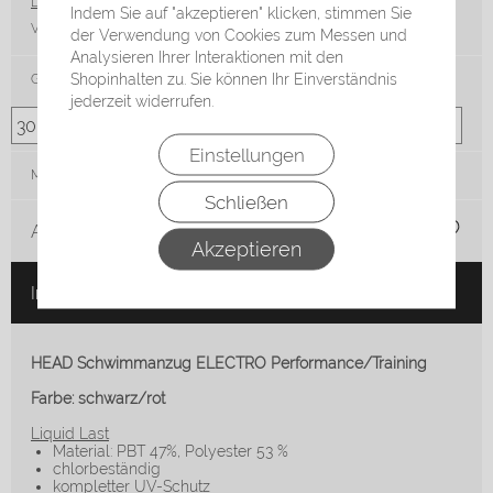
Lieferzeit*:
3-5 Werktage
Indem Sie auf "akzeptieren" klicken, stimmen Sie
VE:
Stck
der Verwendung von Cookies zum Messen und
Analysieren Ihrer Interaktionen mit den
Shopinhalten zu. Sie können Ihr Einverständnis
Größe
jederzeit widerrufen.
Einstellungen
Menge:
Schließen
Auf die Merkliste
Akzeptieren
In den Warenkorb
HEAD Schwimmanzug ELECTRO Performance/Training
Farbe: schwarz/rot
Liquid Last
Material: PBT 47%, Polyester 53 %
chlorbeständig
kompletter UV-Schutz