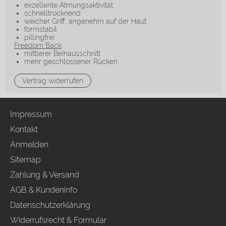
exzellente Atmungsaktivität
schnelltrocknend
weicher Griff, angenehm auf der Haut
formstabil
pillingfrei
Freedom Back
mittlerer Beinausschnitt
mehr geschlossener Rücken
Vertrag widerrufen
Impressum
Kontakt
Anmelden
Sitemap
Zahlung & Versand
AGB & Kundeninfo
Datenschutzerklärung
Widerrufsrecht & Formular