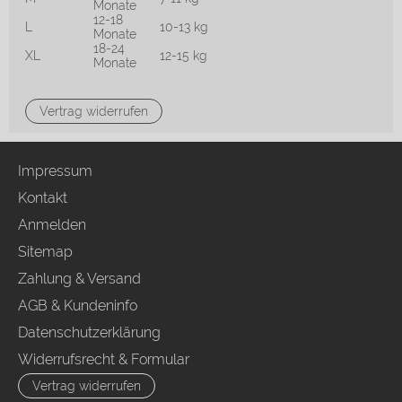
Monate
12-18
L
10-13 kg
Monate
18-24
XL
12-15 kg
Monate
Vertrag widerrufen
Impressum
Kontakt
Anmelden
Sitemap
Zahlung & Versand
AGB & Kundeninfo
Datenschutzerklärung
Widerrufsrecht & Formular
Vertrag widerrufen