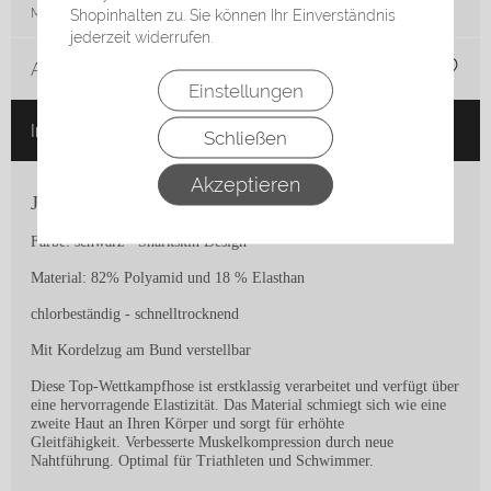
Menge:
Shopinhalten zu. Sie können Ihr Einverständnis
jederzeit widerrufen.
Auf die Merkliste
Einstellungen
In den Warenkorb
Schließen
Akzeptieren
Jammer für den Schwimm-Wettkampf
Farbe: schwarz - Sharkskin Design
Material: 82% Polyamid und 18 % Elasthan
chlorbeständig - schnelltrocknend
Mit Kordelzug am Bund verstellbar
Diese Top-Wettkampfhose ist erstklassig verarbeitet und verfügt über
eine hervorragende Elastizität. Das Material schmiegt sich wie eine
zweite Haut an Ihren Körper und sorgt für erhöhte
Gleitfähigkeit. Verbesserte Muskelkompression durch neue
Nahtführung. Optimal für Triathleten und Schwimmer.