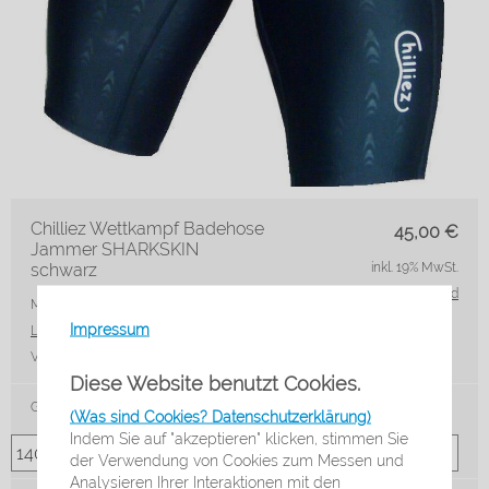
Chilliez Wettkampf Badehose
45,00
€
Jammer SHARKSKIN
schwarz
inkl. 19% MwSt.
zzgl. Versand
Marke: Chilliez
Artikelnr.: 9205-1 S
Impressum
Lieferzeit*:
3-5 Werktage
VE:
Stck
Diese Website benutzt Cookies.
Größe
(Was sind Cookies? Datenschutzerklärung)
Indem Sie auf "akzeptieren" klicken, stimmen Sie
der Verwendung von Cookies zum Messen und
Analysieren Ihrer Interaktionen mit den