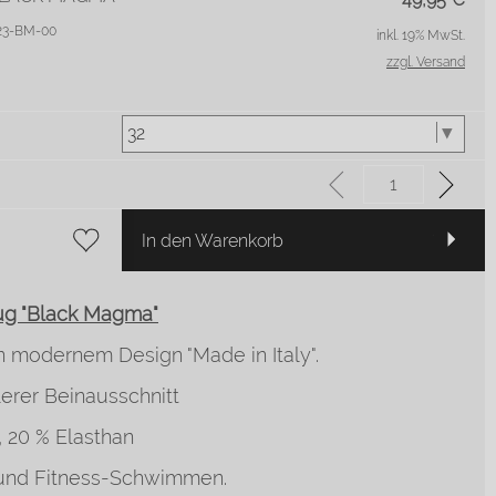
0223-BM-00
inkl. 19% MwSt.
zzgl. Versand
In den Warenkorb
g "Black Magma"
in modernem Design "Made in Italy".
erer Beinausschnitt
, 20 % Elasthan
s und Fitness-Schwimmen.