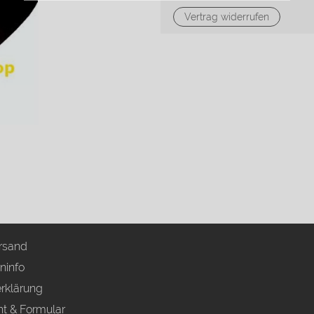
Vertrag widerrufen
rsand
ninfo
rklärung
ht & Formular