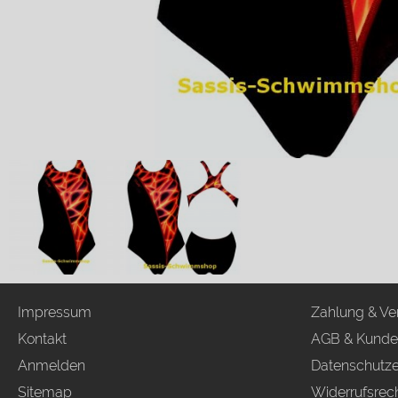
Impressum
Zahlung & Ve
Kontakt
AGB & Kunde
Anmelden
Datenschutze
Sitemap
Widerrufsrec