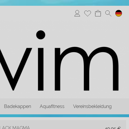
Badekappen
Aquafitness
Vereinsbekleidung
BLACK MAGMA
49,95
€