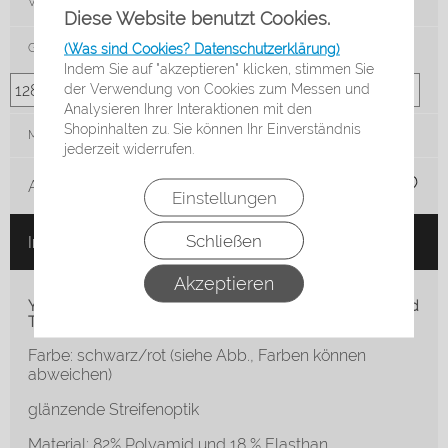
VE:
Stck
Diese Website benutzt Cookies.
(Was sind Cookies? Datenschutzerklärung)
Größe
Indem Sie auf "akzeptieren" klicken, stimmen Sie
der Verwendung von Cookies zum Messen und
Analysieren Ihrer Interaktionen mit den
Shopinhalten zu. Sie können Ihr Einverständnis
Menge:
jederzeit widerrufen.
Auf die Merkliste
Einstellungen
Schließen
In den Warenkorb
Akzeptieren
YINGFA Wettkampfbadeanzug Speedsuit für Wettkampf und
Training
Farbe: schwarz/rot (siehe Abb., Farben können
abweichen)
glänzende Streifenoptik
Material: 82% Polyamid und 18 % Elasthan