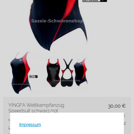
YINGFA Wettkampfanzug
30,00
€
Speedsuit schwarz/rot
inkl. 19% MwSt.
Marke: Yingfa
Artikelnr.: 929-2 XS
zzgl. Versand
Impressum
Lieferzeit*:
3-5 Werktage